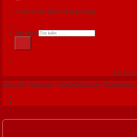
Chưa có sản phẩm trong giỏ hàng.
Tìm kiếm:
HỆ
Báo giá cử
Trang chủ
/
Sản phẩm
/
CỬA CHỐNG CHÁY
/
Cửa thép Hàn