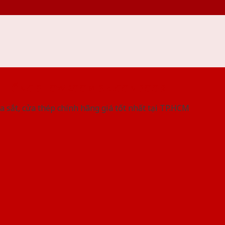
 THỐNG SHOWROOM SAIGONDOOR
a sắt, cửa thép chính hãng giá tốt nhất tại TP.HCM