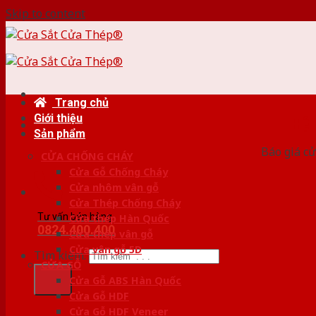
Skip to content
Trang chủ
Giới thiệu
HỆ
Sản phẩm
Báo giá cử
CỬA CHỐNG CHÁY
Cửa Gỗ Chống Cháy
Cửa nhôm vân gỗ
Cửa Thép Chống Cháy
Tư vấn bán hàng
Cửa thép Hàn Quốc
0824.400.400
Cửa thép vân gỗ
Cửa vân gỗ 5D
Tìm kiếm:
CỬA GỖ
Cửa Gỗ ABS Hàn Quốc
Cửa Gỗ HDF
Cửa Gỗ HDF Veneer