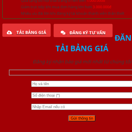
Quà tặng đồ nội thất trang trí lên đến
1.000.000đ
Giảm trực tiếp khi mua đơn hàng lớn hơn
3.000.000đ
Nhiều ưu đãi lớn khi đăng ký tài khoản thành viên thân thiết
TẢI BẢNG GIÁ
ĐĂNG KÝ TƯ VẤN
ĐĂN
TẢI BẢNG GIÁ
Đăng ký nhận báo giá mới nhất từ chúng tôi