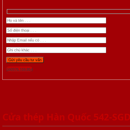
Gọi 0976.169.864
Cửa thép Hàn Quốc 542-SG