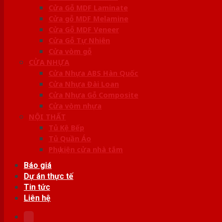
Cửa Gỗ MDF Laminate
Cửa gỗ MDF Melamine
Cửa Gỗ MDF Veneer
Cửa Gỗ Tự Nhiên
Cửa vòm gỗ
CỬA NHỰA
Cửa Nhựa ABS Hàn Quốc
Cửa Nhựa Đài Loan
Cửa Nhựa Gỗ Composite
Cửa vòm nhựa
NỘI THẤT
Tủ Kệ Bếp
Tủ Quần Áo
Phụ kiện cửa nhà tắm
Báo giá
Dự án thực tế
Tin tức
Liên hệ