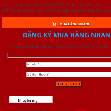
Cửa chống cháy tại SAIGONDOOR phong phú về màu sắc, đa d
hơn tùy thuộc vào vật liệu và độ dày của cánh cửa: 45mm
MUA HÀNG NHANH
ĐĂNG KÝ MUA HÀNG NHAN
Chúng tôi sẽ liên lạc lại với quý khách trong thời gian
Khuyến mại