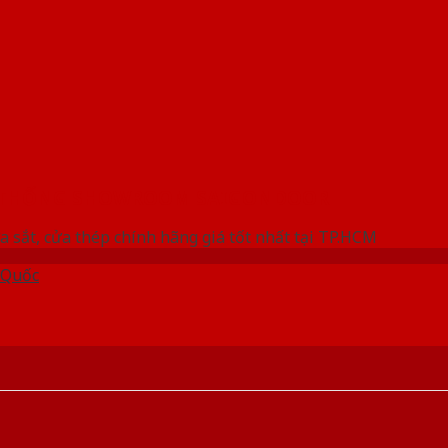
 THỐNG SHOWROOM SAIGONDOOR
a sắt, cửa thép chính hãng giá tốt nhất tại TP.HCM
 Quốc