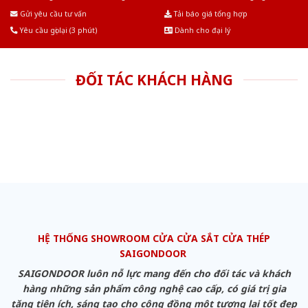
Âu.Chúng tôi tự tin là nhà sản xuất & cung cấp hàng đầu tại Việt Nam!
Gửi yêu cầu tư vấn
Tải báo giá tổng hợp
Yêu cầu gọi lại (3 phút)
Dành cho đại lý
ĐỐI TÁC KHÁCH HÀNG
HỆ THỐNG SHOWROOM CỬA CỬA SẮT CỬA THÉP
SAIGONDOOR
SAIGONDOOR luôn nỗ lực mang đến cho đối tác và khách
hàng những sản phẩm công nghệ cao cấp, có giá trị gia
tăng tiện ích, sáng tạo cho cộng đồng một tương lai tốt đẹp