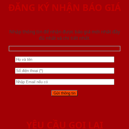
ĐĂNG KÝ NHẬN BÁO GIÁ
Nhập thông tin để nhận được báo giá mới nhât đầy
đủ nhất và chi tiết nhất.
YÊU CẦU GỌI LẠI