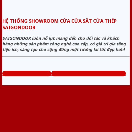
HỆ THỐNG SHOWROOM CỬA CỬA SẮT CỬA THÉP
SAIGONDOOR
SAIGONDOOR luôn nỗ lực mang đến cho đối tác và khách
hàng những sản phẩm công nghệ cao cấp, có giá trị gia tăng
tiện ích, sáng tạo cho cộng đồng một tương lai tốt đẹp hơn!
www.cuasatcuathep.com
Tổng đài tư vấn miễn phí: 0824.400.400