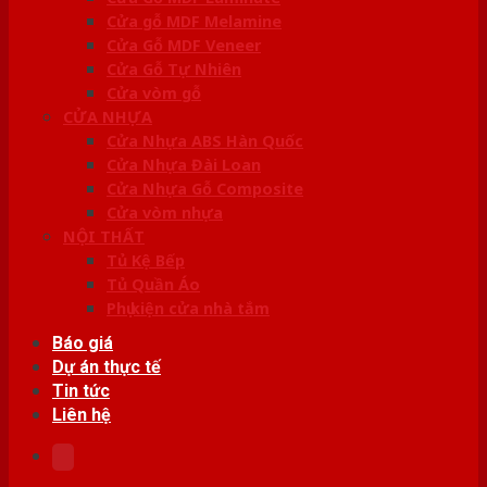
Cửa gỗ MDF Melamine
Cửa Gỗ MDF Veneer
Cửa Gỗ Tự Nhiên
Cửa vòm gỗ
CỬA NHỰA
Cửa Nhựa ABS Hàn Quốc
Cửa Nhựa Đài Loan
Cửa Nhựa Gỗ Composite
Cửa vòm nhựa
NỘI THẤT
Tủ Kệ Bếp
Tủ Quần Áo
Phụ kiện cửa nhà tắm
Báo giá
Dự án thực tế
Tin tức
Liên hệ