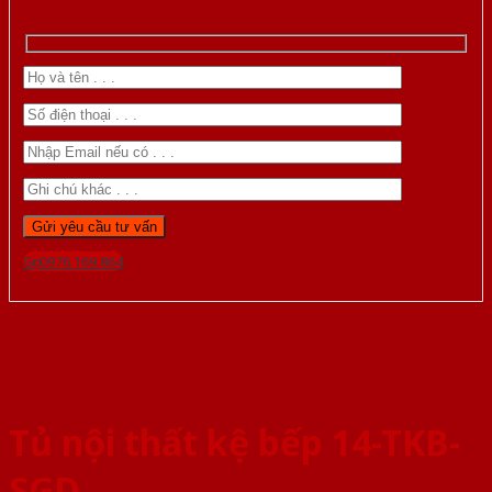
Gọi 0976.169.864
Tủ nội thất kệ bếp 14-TKB-
SGD