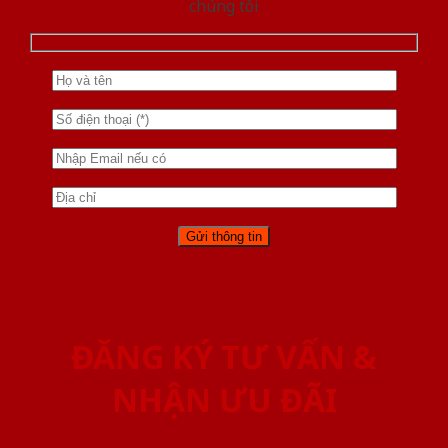
chúng tôi
ĐĂNG KÝ TƯ VẤN &
NHẬN ƯU ĐÃI