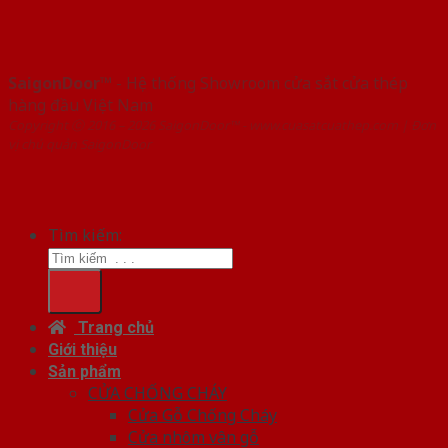
SaigonDoor™
- Hệ thống Showroom cửa sắt cửa thép
hàng đầu Việt Nam
Copyright ⓒ 2016 – 2026 SaigonDoor™ - www.cuasatcuathep.com | Đơn
vị chủ quản SaigonDoor
Tìm kiếm:
Trang chủ
Giới thiệu
Sản phẩm
CỬA CHỐNG CHÁY
Cửa Gỗ Chống Cháy
Cửa nhôm vân gỗ