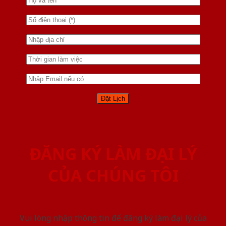
ĐĂNG KÝ LÀM ĐẠI LÝ
CỦA CHÚNG TÔI
Vui lòng nhập thông tin để đăng ký làm đại lý của