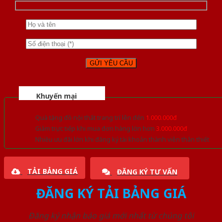
Khuyến mại
Quà tặng đồ nội thất trang trí lên đến
1.000.000đ
Giảm trực tiếp khi mua đơn hàng lớn hơn
3.000.000đ
Nhiều ưu đãi lớn khi đăng ký tài khoản thành viên thân thiết
TẢI BẢNG GIÁ
ĐĂNG KÝ TƯ VẤN
ĐĂNG KÝ TẢI BẢNG GIÁ
Đăng ký nhận báo giá mới nhất từ chúng tôi