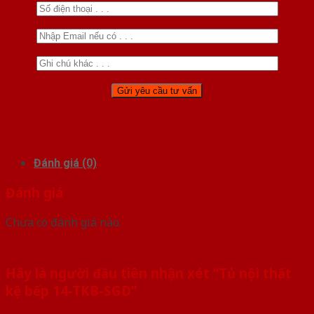
Đánh giá (0)
Đánh giá
Chưa có đánh giá nào.
Hãy là người đầu tiên nhận xét “Tủ nội thất
kệ bếp 14-TKB-SGD”