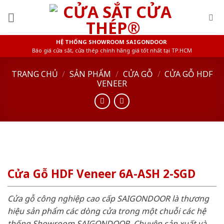
Skip
to
content
HỆ THỐNG SHOWROOM SAIGONDOOR
Báo giá cửa sắt, cửa thép chính hãng giá tốt nhất tại TP.HCM
TRANG CHỦ
/
SẢN PHẨM
/
CỬA GỖ
/
CỬA GỖ HDF
VENEER
Cửa Gỗ HDF Veneer 6A-ASH 2-SGD
Cửa gỗ công nghiệp cao cấp SAIGONDOOR là thương
hiệu sản phẩm các dòng cửa trong một chuỗi các hệ
thống Showroom SAIGONDOOR. Chuyên sản xuất và