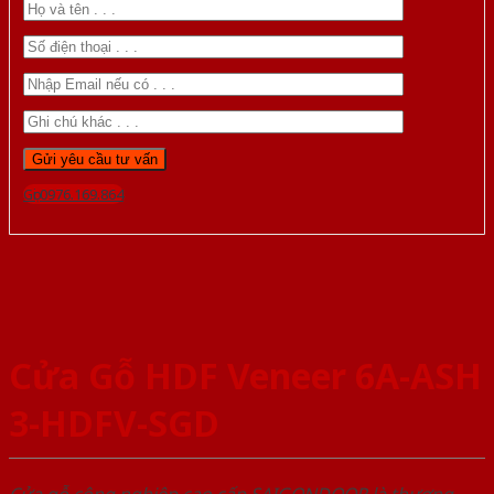
Gọi 0976.169.864
Cửa Gỗ HDF Veneer 6A-ASH
3-HDFV-SGD