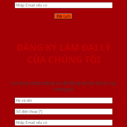
ĐĂNG KÝ LÀM ĐẠI LÝ
CỦA CHÚNG TÔI
Vui lòng nhập thông tin để đăng ký làm đại lý của
chúng tôi