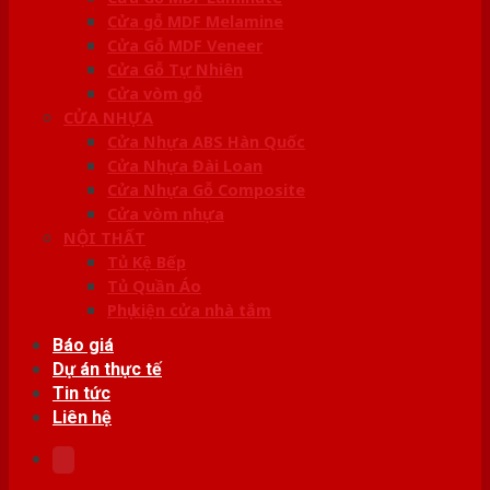
Cửa gỗ MDF Melamine
Cửa Gỗ MDF Veneer
Cửa Gỗ Tự Nhiên
Cửa vòm gỗ
CỬA NHỰA
Cửa Nhựa ABS Hàn Quốc
Cửa Nhựa Đài Loan
Cửa Nhựa Gỗ Composite
Cửa vòm nhựa
NỘI THẤT
Tủ Kệ Bếp
Tủ Quần Áo
Phụ kiện cửa nhà tắm
Báo giá
Dự án thực tế
Tin tức
Liên hệ