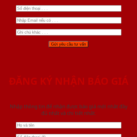
ĐĂNG KÝ NHẬN BÁO GIÁ
Nhập thông tin để nhận được báo giá mới nhât đầy
đủ nhất và chi tiết nhất.