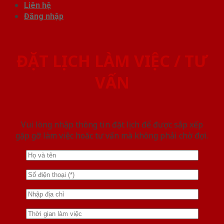
Liên hệ
Đăng nhập
ĐẶT LỊCH LÀM VIỆC / TƯ
VẤN
Vui lòng nhập thông tin đặt lịch để được sắp xếp
gặp gỡ làm việc hoăc tư vấn mà không phải chờ đợi.