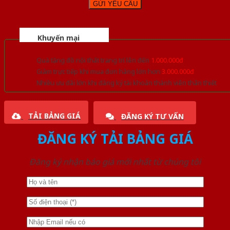
Khuyến mại
Quà tặng đồ nội thất trang trí lên đến
1.000.000đ
Giảm trực tiếp khi mua đơn hàng lớn hơn
3.000.000đ
Nhiều ưu đãi lớn khi đăng ký tài khoản thành viên thân thiết
TẢI BẢNG GIÁ
ĐĂNG KÝ TƯ VẤN
ĐĂNG KÝ TẢI BẢNG GIÁ
Đăng ký nhận báo giá mới nhất từ chúng tôi