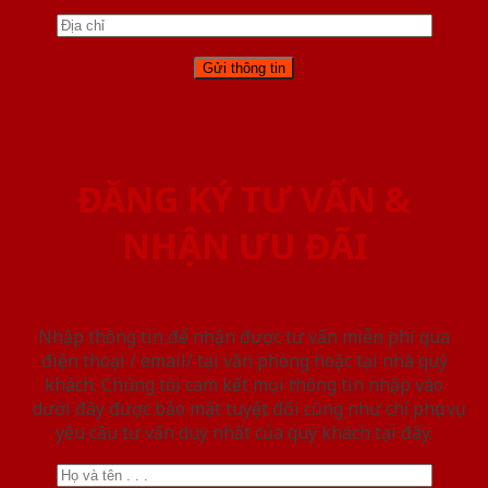
ĐĂNG KÝ TƯ VẤN &
NHẬN ƯU ĐÃI
Nhập thông tin để nhận được tư vấn miễn phí qua
điện thoại / email/ tại văn phòng hoặc tại nhà quý
khách. Chúng tôi cam kết mọi thông tin nhập vào
dưới đây được bảo mật tuyệt đối cũng như chỉ phục vụ
yêu cầu tư vấn duy nhất của quý khách tại đây.