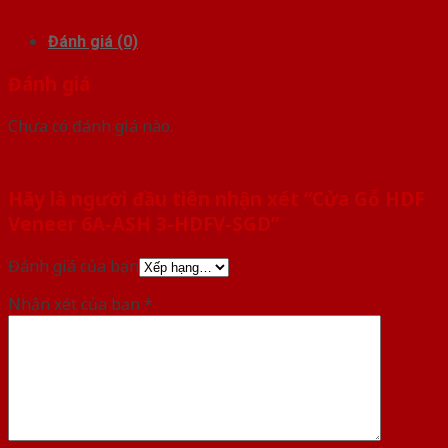
Đánh giá (0)
Đánh giá
Chưa có đánh giá nào.
Hãy là người đầu tiên nhận xét “Cửa Gỗ HDF
Veneer 6A-ASH 3-HDFV-SGD”
Đánh giá của bạn
Nhận xét của bạn
*