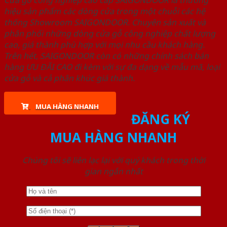
Cửa gỗ công nghiệp cao cấp SAIGONDOOR là thương
hiệu sản phẩm các dòng cửa trong một chuỗi các hệ
thống Showroom SAIGONDOOR. Chuyên sản xuất và
phân phối những dòng cửa gỗ công nghiệp chất lượng
cao, giá thành phù hợp với mọi nhu cầu khách hàng.
Trên hết, SAIGONDOOR còn có những chính sách bán
hàng ƯU ĐÃI CAO đi kèm với sự đa dạng về mẫu mã, loại
cửa gỗ và cả phân khúc giá thành.
MUA HÀNG NHANH
ĐĂNG KÝ
MUA HÀNG NHANH
Chúng tôi sẽ liên lạc lại với quý khách trong thời
gian ngắn nhất