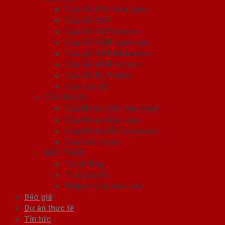
Cửa Gỗ ABS Hàn Quốc
Cửa Gỗ HDF
Cửa Gỗ HDF Veneer
Cửa Gỗ MDF Laminate
Cửa gỗ MDF Melamine
Cửa Gỗ MDF Veneer
Cửa Gỗ Tự Nhiên
Cửa vòm gỗ
CỬA NHỰA
Cửa Nhựa ABS Hàn Quốc
Cửa Nhựa Đài Loan
Cửa Nhựa Gỗ Composite
Cửa vòm nhựa
NỘI THẤT
Tủ Kệ Bếp
Tủ Quần Áo
Phụ kiện cửa nhà tắm
Báo giá
Dự án thực tế
Tin tức