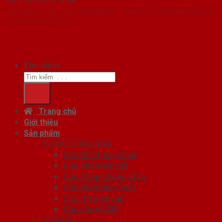
hàng đầu Việt Nam
Copyright ⓒ 2016 – 2026 SaigonDoor™ - www.cuasatcuathep.com | Đơn
vị chủ quản SaigonDoor
Tìm kiếm:
Trang chủ
Giới thiệu
Sản phẩm
CỬA CHỐNG CHÁY
Cửa Gỗ Chống Cháy
Cửa nhôm vân gỗ
Cửa Thép Chống Cháy
Cửa thép Hàn Quốc
Cửa thép vân gỗ
Cửa vân gỗ 5D
CỬA GỖ