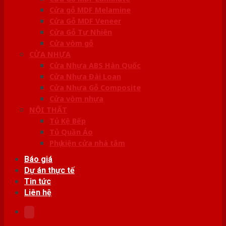
Cửa gỗ MDF Melamine
Cửa Gỗ MDF Veneer
Cửa Gỗ Tự Nhiên
Cửa vòm gỗ
CỬA NHỰA
Cửa Nhựa ABS Hàn Quốc
Cửa Nhựa Đài Loan
Cửa Nhựa Gỗ Composite
Cửa vòm nhựa
NỘI THẤT
Tủ Kệ Bếp
Tủ Quần Áo
Phụ kiện cửa nhà tắm
Báo giá
Dự án thực tế
Tin tức
Liên hệ